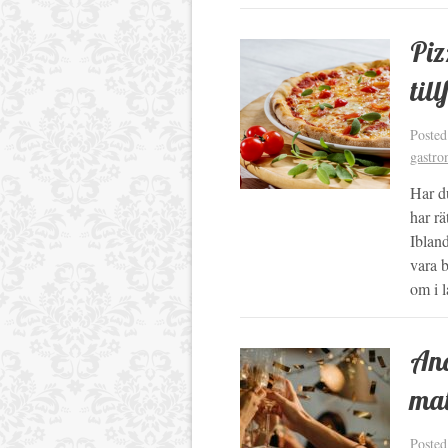
Piz
til
Poste
gastro
Har d
har rä
Ibland
vara b
om i 
Ano
mat
Poste