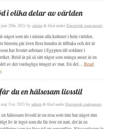
d i olika delar av världen
d
juni 29th, 2021
by
admin
filed under
Europeisk gastronomi
.
&
r något som äts i nästan alla kulturer i hela världen.
s historia går även flera hundra år tillbaka och det är
som har livnärt arbetare i Egypten till soldater i
riket. Bröd är på så sätt något som många anser är en
 del av det vardagliga intaget av mat. En del…
Read
»
får du en hälsosam livsstil
d
maj 31st, 2021
by
admin
filed under
Europeisk gastronomi
.
&
 en hälsosam livsstil är en resa som inte har något slut.
ttigt liv är inget som du får över en natt, det är en
ställning som tar lång tid att genomföra. När vardagen är