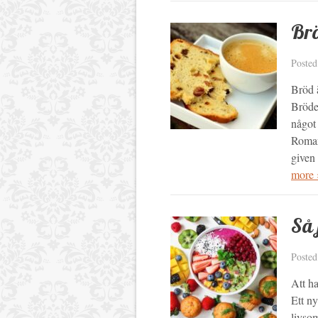
Brö
Poste
Bröd ä
Brödet
något 
Romar
given
more 
Så 
Poste
Att ha
Ett ny
livsom