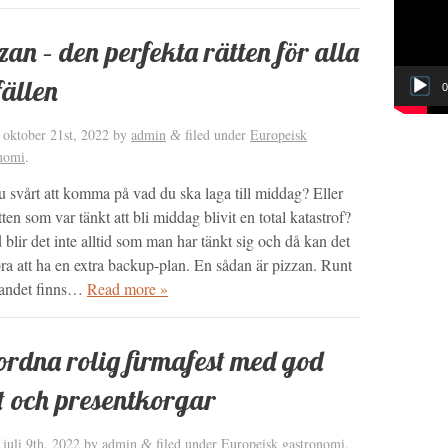
zan – den perfekta rätten för alla
lfällen
0
d
oktober 21st, 2022
by
admin
filed under
Europeisk
&
nomi
.
u svårt att komma på vad du ska laga till middag? Eller
tten som var tänkt att bli middag blivit en total katastrof?
 blir det inte alltid som man har tänkt sig och då kan det
ra att ha en extra backup-plan. En sådan är pizzan. Runt
landet finns…
Read more »
rdna rolig firmafest med god
 och presentkorgar
d
juli 9th, 2022
by
admin
filed under
Europeisk gastronomi
.
&