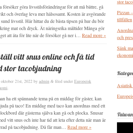
stor tac
försöker göra livsstilsförändringar för att må bättre, gå
Pizzan – 
 vikt och överlag leva mer hälsosamt. Kosten är avgörande
tillfällen
 sund livsstil. Här hittar du de bästa tipsen på hur du bör
 kring mat och dryck. Ät näringsrika måltider Många gör
Anordna 
get att äta för lite när de försöker gå ner i…
Read more »
och pres
Sänk mat
täll vitt snus online och få tid
ekonom
 stor tacobjudning
Kategor
d
oktober 21st, 2022
by
admin
filed under
Europeisk
&
Asiatisk
nomi
.
Europei
man ha ett spännande tema på en middag för gäster, kan
juda på taco! En middag med taco kan anordnas med ett
plockbord där gästerna själva kan gå och plocka. Snusar
Taiwan
d vitt snus och inte har tid att leta efter detta när man är
Videosp
erad på tacobjudning. Då får man…
Read more »