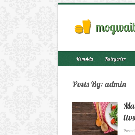
Hemsida
Kategorier
Posts By:
admin
Mat
livs
Poste