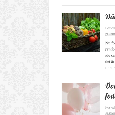
Där
Poste
gastro
Nu fö
rawfoo
idé om
det är
finns
Öve
föd
Poste
gastro