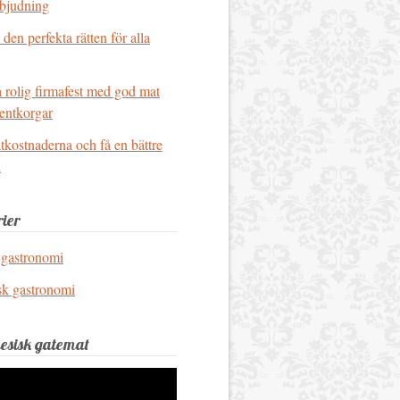
objudning
den perfekta rätten för alla
rolig firmafest med god mat
entkorgar
kostnaderna och få en bättre
i
ier
 gastronomi
sk gastronomi
esisk gatemat
elare