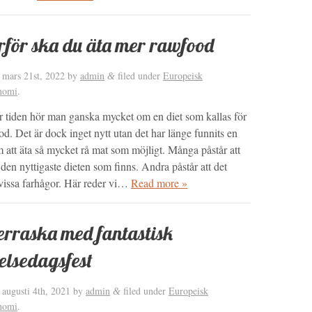
för ska du äta mer rawfood
d
mars 21st, 2022
by
admin
filed under
Europeisk
&
nomi
.
r tiden hör man ganska mycket om en diet som kallas för
d. Det är dock inget nytt utan det har länge funnits en
 att äta så mycket rå mat som möjligt. Många påstår att
 den nyttigaste dieten som finns. Andra påstår att det
 vissa farhågor. Här reder vi…
Read more »
rraska med fantastisk
elsedagsfest
d
augusti 4th, 2021
by
admin
filed under
Europeisk
&
nomi
.