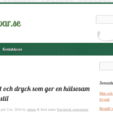
Kontakta oss
Senaste
 och dryck som ger en hälsosam
Mat och
stil
livsstil
Beställ 
d
juli 21st, 2024
by
admin
filed under
Europeisk gastronomi
.
&