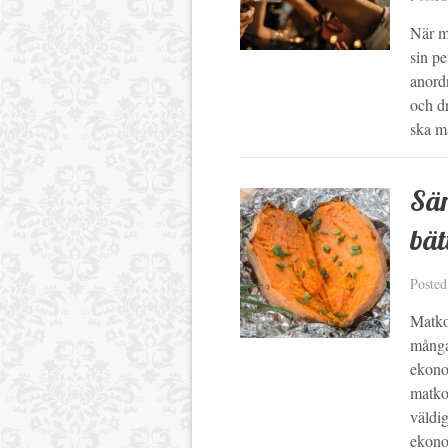
När ma
sin pe
anordn
och d
ska m
Sän
bät
Poste
Matkos
många
ekonom
matko
väldig
ekon