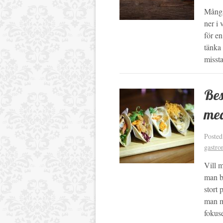
Många 
ner i
för en
tänka
missta
Bes
med
Poste
gastro
Vill 
man b
stort 
man me
fokus