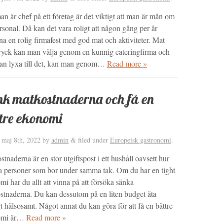
n är chef på ett företag är det viktigt att man är mån om
rsonal. Då kan det vara roligt att någon gång per år
a en rolig firmafest med god mat och aktiviteter. Mat
ryck kan man välja genom en kunnig cateringfirma och
an lyxa till det, kan man genom…
Read more »
k matkostnaderna och få en
tre ekonomi
d
maj 8th, 2022
by
admin
filed under
Europeisk gastronomi
.
&
tnaderna är en stor utgiftspost i ett hushåll oavsett hur
 personer som bor under samma tak. Om du har en tight
i har du allt att vinna på att försöka sänka
stnaderna. Du kan dessutom på en liten budget äta
t hälsosamt. Något annat du kan göra för att få en bättre
omi är…
Read more »