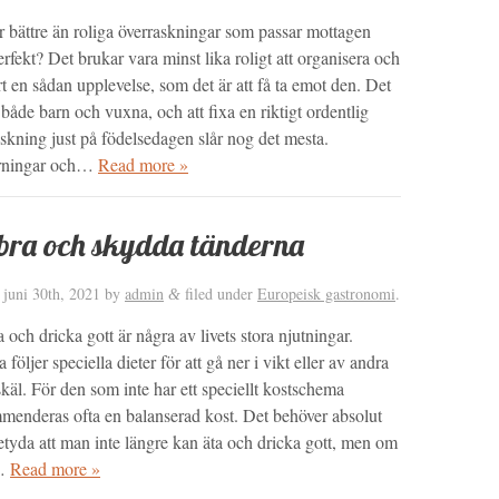
r bättre än roliga överraskningar som passar mottagen
erfekt? Det brukar vara minst lika roligt att organisera och
t en sådan upplevelse, som det är att få ta emot den. Det
 både barn och vuxna, och att fixa en riktigt ordentlig
skning just på födelsedagen slår nog det mesta.
rningar och…
Read more »
bra och skydda tänderna
d
juni 30th, 2021
by
admin
filed under
Europeisk gastronomi
.
&
a och dricka gott är några av livets stora njutningar.
följer speciella dieter för att gå ner i vikt eller av andra
käl. För den som inte har ett speciellt kostschema
menderas ofta en balanserad kost. Det behöver absolut
etyda att man inte längre kan äta och dricka gott, men om
…
Read more »