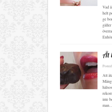
Vad ä
helt p
ge bor
gäller
överra
Enhö
Ät 
Poste
Att ät
Många 
hälsos
rekom
inte b
man