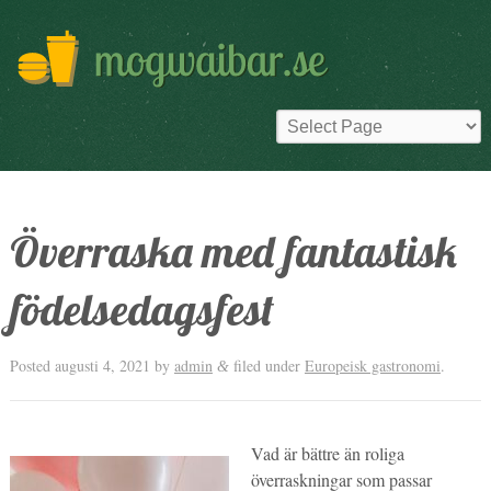
Överraska med fantastisk
födelsedagsfest
Posted
augusti 4, 2021
by
admin
filed under
Europeisk gastronomi
.
&
Vad är bättre än roliga
överraskningar som passar