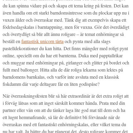
du kan spinna vidare på och skapa ett tema kring på festen. Det kan
även handla om ett starkt barndomsintresse som du plockar upp nu i
vuxen ålder och överraskar med. Tänk dig att exempelvis skapa ett
födelsedagskalas i barntappning, men för vuxna. Gör det överdådigt
och övertydligt så blir allt ännu roligare – är temat enhörningar så
beställ en
fantastisk unicorn tårta
och pynta med alla slags
pastelldekorationer du kan hitta. Det finns mängder med roligt pynt
online, speciellt om du har ett barntema. Duka med papptallrikar
och muggar med enhörningar på, girlanger och glitter på bordet och
fullt med ballonger. Hitta alla de där roliga lekarna som lektes på
barndomens barnkalas, och varför inte avsluta med en klassisk
fiskdamm där varje deltagare får en liten godispåse?
När överraskningsfesten blir så här extraordinär är det extra roligt att
i förväg låtsas som att inget särskilt kommer hända. Prata med din
partner eller vän om att du tänker laga lite god mat till dem och ha
ett lugnt hemmafirande, så lär de definitivt bli förvånade när de
överraskas med ett fantastiskt enhörningskalas, eller vilket tema du
nu har valt. Ju bättre du har planerat det, desto roligare kommer det