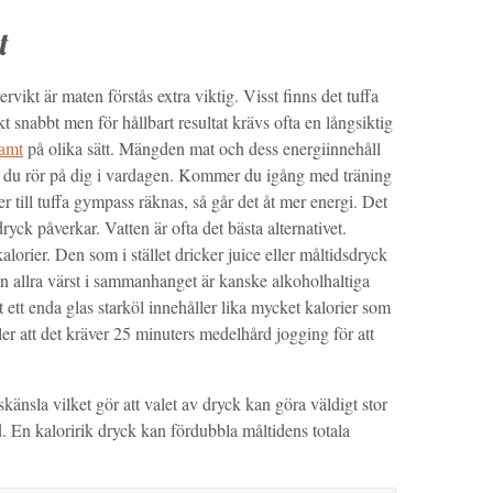
t
ikt är maten förstås extra viktig. Visst finns det tuffa
ikt snabbt men för hållbart resultat krävs ofta en långsiktig
samt
på olika sätt. Mängden mat och dess energiinnehåll
 du rör på dig i vardagen. Kommer du igång med träning
r till tuffa gympass räknas, så går det åt mer energi. Det
yck påverkar. Vatten är ofta det bästa alternativet.
lorier. Den som i stället dricker juice eller måltidsdryck
, men allra värst i sammanhanget är kanske alkoholhaltiga
t ett enda glas starköl innehåller lika mycket kalorier som
ler att det kräver 25 minuters medelhård jogging för att
känsla vilket gör att valet av dryck kan göra väldigt stor
. En kaloririk dryck kan fördubbla måltidens totala