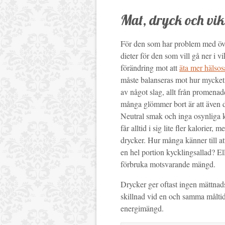
Mat, dryck och vik
För den som har problem med överv
dieter för den som vill gå ner i v
förändring mot att
äta mer hälso
måste balanseras mot hur mycket
av något slag, allt från promenade
många glömmer bort är att även dr
Neutral smak och inga osynliga ka
får alltid i sig lite fler kalorier
drycker. Hur många känner till at
en hel portion kycklingsallad? El
förbruka motsvarande mängd.
Drycker ger oftast ingen mättnads
skillnad vid en och samma måltid
energimängd.