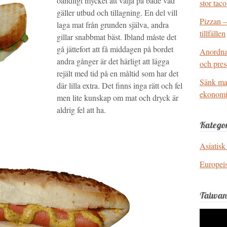
oändligt mycket att välja på både vad
stor tac
gäller utbud och tillagning. En del vill
Pizzan – 
laga mat från grunden själva, andra
tillfällen
gillar snabbmat bäst. Ibland måste det
gå jättefort att få middagen på bordet
Anordna 
andra gånger är det härligt att lägga
och pres
rejält med tid på en måltid som har det
Sänk mat
där lilla extra. Det finns inga rätt och fel
ekonom
men lite kunskap om mat och dryck är
aldrig fel att ha.
Kategor
Asiatisk
Europei
Taiwan
Videosp