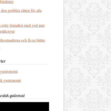
objudning
den perfekta rätten för alla
rolig firmafest med god mat
entkorgar
kostnaderna och få en bättre
i
ier
 gastronomi
sk gastronomi
esisk gatemat
elare