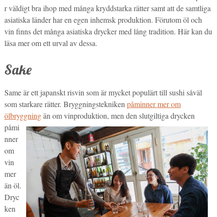
r väldigt bra ihop med många kryddstarka rätter samt att de samtliga
asiatiska länder har en egen inhemsk produktion. Förutom öl och
vin finns det många asiatiska drycker med lång tradition. Här kan du
läsa mer om ett urval av dessa.
Sake
Same är ett japanskt risvin som är mycket populärt till sushi såväl
som starkare rätter. Bryggningstekniken
påminner mer om
ölbryggning
än om vinproduktion, men den slutgiltiga drycken
påmi
nner
om
vin
mer
än öl.
Dryc
ken