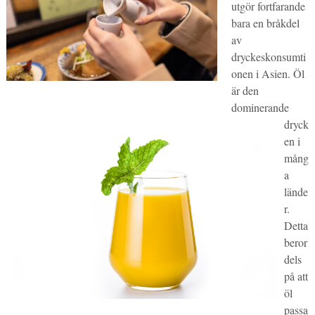
utgör fortfarande
bara en bråkdel
av
dryckeskonsumti
onen i Asien. Öl
är den
dominerande
dryck
en i
mång
a
lände
r.
Detta
beror
dels
på att
öl
passa