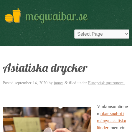
Asiatiska drycker
Posted
september 14, 2020
by
james
filed under
Europeisk gastronomi
.
&
Vinkonsumtione
n
ökar snabbt i
många asiatiska
länder
, men vin